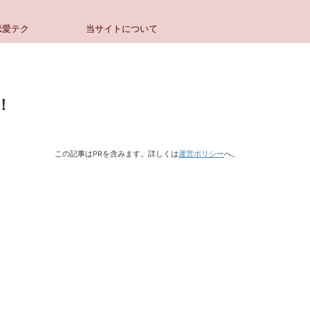
恋愛テク
当サイトについて
！
この記事はPRを含みます。詳しくは
運営ポリシー
へ。