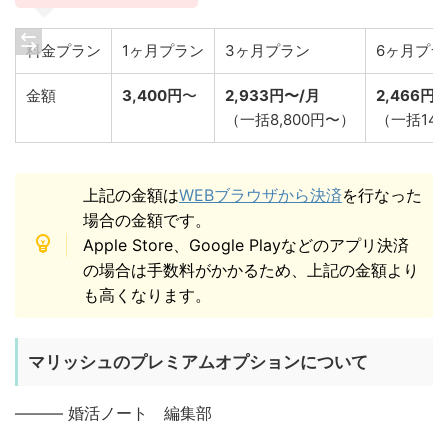
料金プラン
1ヶ月プラン
3ヶ月プラン
6ヶ月プラ
金額
3,400円
〜
2,933円〜/月
2,466円
（一括8,800円〜）
（一括14,
上記の金額は
WEBブラウザから決済
を行なった
場合の金額です。
Apple Store、Google Playなどのアプリ決済
の場合は手数料がかかるため、上記の金額より
も高くなります。
マリッシュのプレミアムオプションについて
——— 婚活ノート 編集部