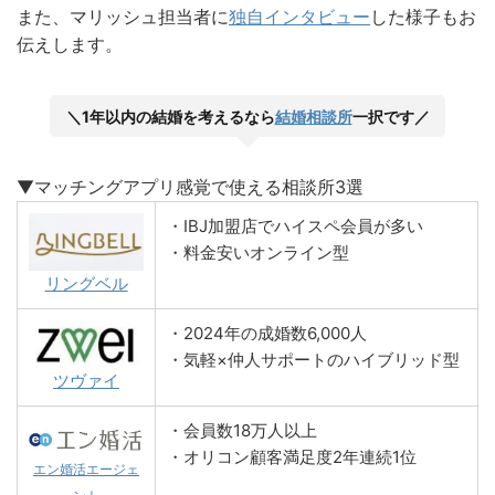
また、マリッシュ担当者に
独自インタビュー
した様子もお
伝えします。
＼1年以内の結婚を考えるなら
結婚相談所
一択です／
▼マッチングアプリ感覚で使える相談所3選
・IBJ加盟店でハイスペ会員が多い
・料金安いオンライン型
リングベル
・2024年の成婚数6,000人
・気軽×仲人サポートのハイブリッド型
ツヴァイ
・会員数18万人以上
・オリコン顧客満足度2年連続1位
エン婚活エージェ