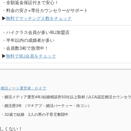
・全額返金保証付きで安心！
・料金の安さ×専任カウンセラーがサポート
▶︎
無料でマッチング人数をチェック
・ハイクラス会員が多いIBJ加盟店
・半年以内の成婚者が多い
・会員数3桁で急増中！
▶︎
無料でIBJ会員をチェック
婚活ノート運営者：かえで
・婚活メディア運営4年
/
結婚相談所50社以上取材
/
JLCA認定婚活カウンセ
・婚活歴3年 （マチアプ・婚活パーティー・街コン）
・32歳で結婚 2人の男の子育児奮闘中
欲しくない！