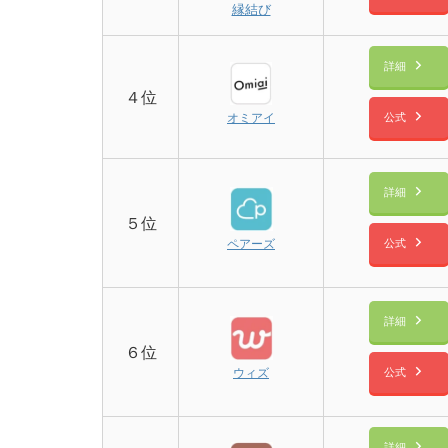
縁結び
詳細
４位
公式
オミアイ
詳細
５位
公式
ペアーズ
詳細
６位
公式
ウィズ
詳細