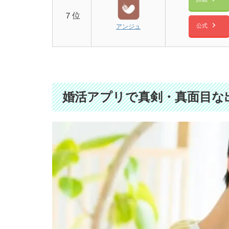
７位
公式
アンジュ
婚活アプリで真剣・真面目な