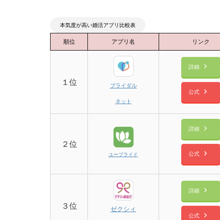
本気度が高い婚活アプリ比較表
順位
アプリ名
リンク
詳細
１位
ブライダル
公式
ネット
詳細
２位
公式
ユーブライド
詳細
３位
ゼクシィ
公式