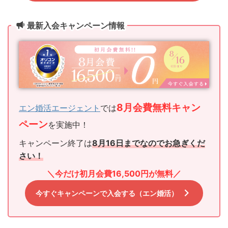
最新入会キャンペーン情報
8月会費無
料
キャン
エン婚活エージェント
では
ペーン
を実施中！
キャンペーン終了は
8月16日までなのでお急ぎく
だ
さい！
＼今だけ初月会費16,500円が無料
／
今すぐキャンペーンで入会する（エン婚活）