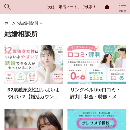
次は「婚活ノート」で検索！
ホーム
>
結婚相談所
>
結婚相談所
32歳独身女性はいよいよ
リングベルLite口コミ・
やばい？【婚活カウンセ
評判｜料金・特徴・メリ
ラーが解説】結婚できる
ット・デメリットを婚活
人がやっていること
カウンセラーが解説