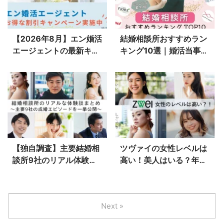
【2026年8月】エン婚活
結婚相談所おすすめラン
エージェントの最新キャ
キング10選｜婚活当事者
ンペーン！今だけ初期費
×婚活カウンセラー両方
用無料！
の視点で厳選！
【独自調査】主要結婚相
ツヴァイの女性レベルは
談所9社のリアル体験談
高い！美人はいる？年
まとめ｜決め手・サポー
収・年齢層・職業も解説
ト・成婚エピソードを一
挙公開！
Next »