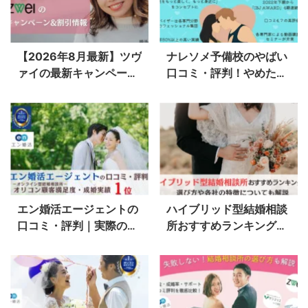
【2026年8月最新】ツヴ
ナレソメ予備校のやばい
ァイの最新キャンペーン
口コミ・評判！やめたほ
実施中！51,700円お得
うがいい人・おすすめな
に始める方法を解説
人とは？
エン婚活エージェントの
ハイブリッド型結婚相談
口コミ・評判｜実際の利
所おすすめランキング
用者に体験談インタビュ
【2026年最新】料金、
ー【2026年最新】
サポートを徹底比較