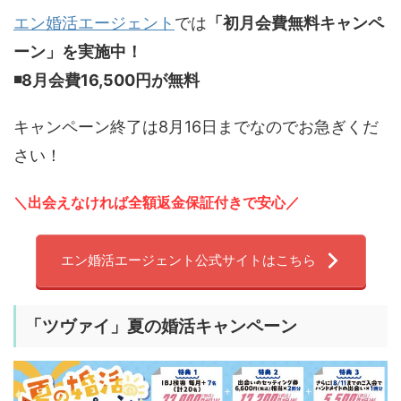
エン婚活エージェント
では
「初月会費無料キャンペ
ーン」を実施中！
◾️8
月会費16,500円が無料
キャンペーン終了は8月16日までなのでお急ぎくだ
さい！
＼出会えなければ全額返金保証付きで安心／
エン婚活エージェント公式サイトはこちら
「
ツヴァイ」夏の婚活キャンペーン