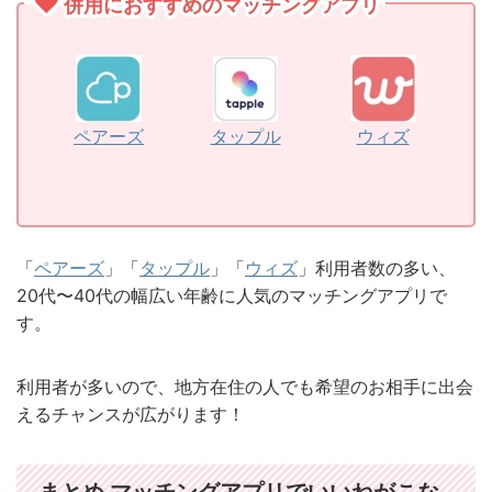
併用におすすめのマッチングアプリ
タップル
ペアーズ
ウィズ
「
ペアーズ
」「
タップル
」「
ウィズ
」利用者数の多い、
20代〜40代の幅広い年齢に人気のマッチングアプリで
す。
利用者が多いので、地方在住の人でも希望のお相手に出会
えるチャンスが広がります！
まとめ マッチングアプリでいいねがこな