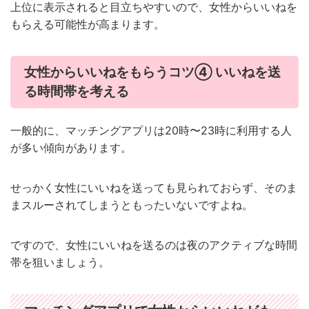
上位に表示されると目立ちやすいので、女性からいいねを
もらえる可能性が高まります。
女性からいいねをもらうコツ④ いいねを送
る時間帯を考える
一般的に、マッチングアプリは20時〜23時に利用する人
が多い傾向があります。
せっかく女性にいいねを送っても見られておらず、そのま
まスルーされてしまうともったいないですよね。
ですので、女性にいいねを送るのは夜のアクティブな時間
帯を狙いましょう。