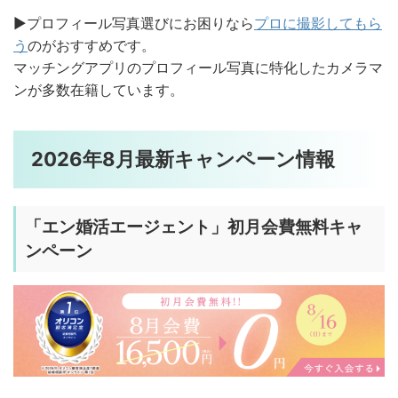
▶︎プロフィール写真選びにお困りなら
プロに撮影してもら
う
のがおすすめです。
マッチングアプリのプロフィール写真に特化したカメラマ
ンが多数在籍しています。
2026年8月最新キャンペーン情報
「
エン婚活エージェント」初月会費無料
キャ
ンペーン