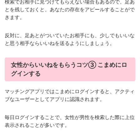
検索でお相手に見つけてもらえない場合もあるので、足あ
とを残しておくと、あなたの存在をアピールすることがで
きます。
反対に、足あとがついていたお相手にも、少しでもいいな
と思う相手ならいいねを送るようにしましょう。
女性からいいねをもらうコツ③ こまめにロ
グインする
マッチングアプリではこまめにログインすると、アクティ
ブなユーザーとしてアプリに認識されます。
毎日ログインすることで、女性が男性を検索した際に上位
表示されることが多いです。