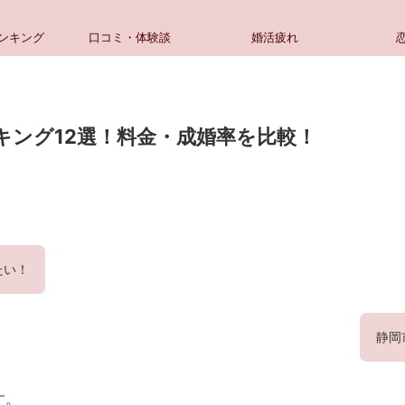
ンキング
口コミ・体験談
婚活疲れ
キング12選！料金・成婚率を比較！
たい！
静岡
す。