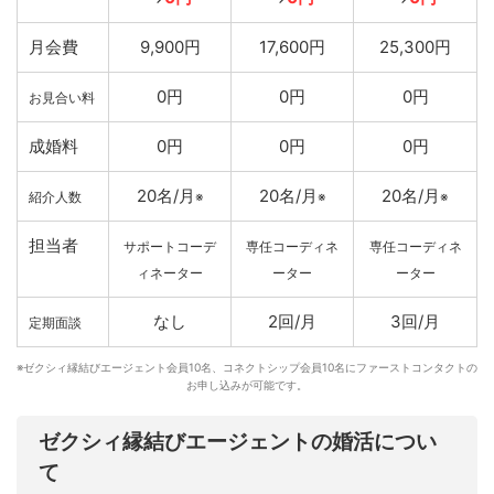
月会費
9,900円
17,600円
25,300円
0円
0円
0円
お見合い料
成婚料
0円
0円
0円
20名/月
20名/月
20名/月
紹介人数
※
※
※
担当者
サポートコーデ
専任コーディネ
専任コーディネ
ィネーター
ーター
ーター
なし
2回/月
3回/月
定期面談
※ゼクシィ縁結びエージェント会員10名、コネクトシップ会員10名にファーストコンタクトの
お申し込みが可能です。
ゼクシィ縁結びエージェントの婚活につい
て