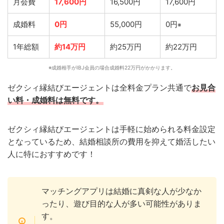
月会費
17,600円
16,500円
17,600円
成婚料
0円
55,000円
0円
※
1年総額
約14万円
約25万円
約22万円
※成婚相手がIBJ会員の場合成婚料22万円がかかります。
ゼクシィ縁結びエージェントは全料金プラン共通で
お見合
い料・成婚料
は無料です。
ゼクシィ縁結びエージェントは手軽に始められる料金設定
となっているため、結婚相談所の費用を抑えて婚活したい
人に特におすすめです！
マッチングアプリは結婚に真剣な人が少なか
ったり、遊び目的な人が多い可能性がありま
す。