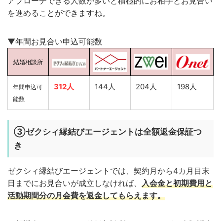
アプローチできる人数が多いと積極的にお相手とお見合い
を進めることができますね。
▼年間お見合い申込可能数
結婚相談所
312人
144人
204人
198人
年間申込可
能数
③ゼクシィ縁結びエージェントは全額返金保証つ
き
ゼクシィ縁結びエージェントでは、契約月から4カ月目末
日までにお見合いが成立しなければ、
入会金と初期費用と
活動期間分の月会費を返金して
もらえ
ます。