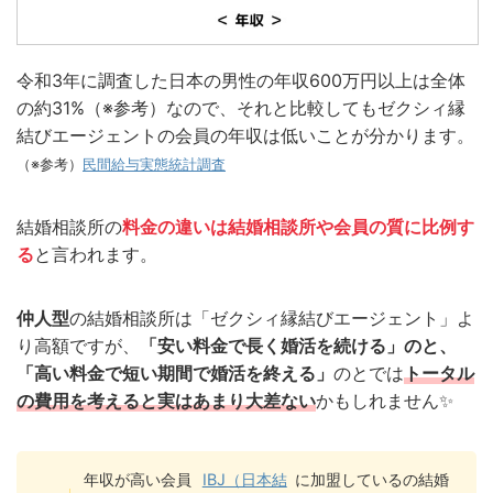
令和3年に調査した日本の男性の年収600万円以上は全体
の約31%（※参考）なので、それと比較してもゼクシィ縁
結びエージェントの会員の年収は低いことが分かります。
（※参考）
民間給与実態統計調査
結婚相談所の
料金の違いは結婚相談所や会員の質に比例す
る
と言われます。
仲人型
の結婚相談所は「ゼクシィ縁結びエージェント」よ
り高額ですが、
「安い料金で長く婚活を続ける」のと、
「高い料金で短い期間で婚活を終える」
のとでは
トータル
の費用を考えると実はあまり大差ない
かもしれません✨
年収が高い会員
IBJ（日本結
に加盟しているの結婚