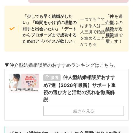
「少しでも早く結婚がした
「仲
を選
一つでも当て
い」「時間をかけずに理想の
介型
ぶの
はまる人は二
相手と出会いたい」「デート
結婚
が近
人三脚で婚活
からプロポーズまで成功する
相談
道で
を進めること
ためのアドバイスが欲しい」
所」
す！
ができる
▼仲介型結婚相談所のおすすめランキングはこちら。
仲人型結婚相談所おすす
参考
め7選【2026年最新】サポート重
視の選び方と活動の流れを徹底解
説
続きを見る