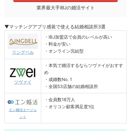
業界最大手IBJの婚活サイト
▼マッチングアプリ感覚で使える結婚相談所3選
・IBJ加盟店で会員のレベルが高い
・料金が安い
・オンライン完結型
リングベル
・本気で婚活するならツヴァイがおすす
め
・成婚数No. 1
ツヴァイ
・全国53店舗の結婚相談所
・会員数18万人
・オリコン顧客満足度1位
エン婚活エージェ
ント