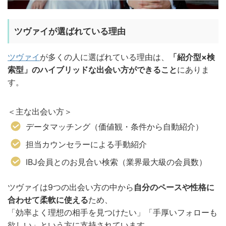
ツヴァイが選ばれている理由
ツヴァイ
が多くの人に選ばれている理由は、
「紹介型×検
索型」のハイブリッドな出会い方ができること
にありま
す。
＜主な出会い方＞
データマッチング（価値観・条件から自動紹介）
担当カウンセラーによる手動紹介
IBJ会員とのお見合い検索（業界最大級の会員数）
ツヴァイは9つの出会い方の中から
自分のペースや性格に
合わせて柔軟に使える
ため、
「効率よく理想の相手を見つけたい」「手厚いフォローも
欲しい」という方に支持されています。