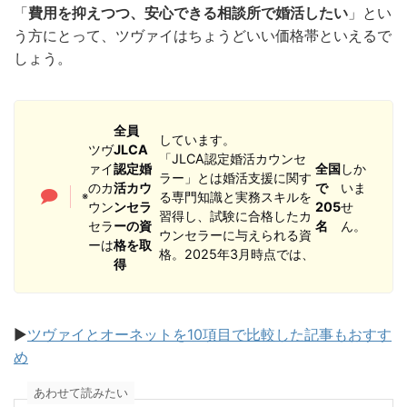
「
費用を抑えつつ、安心できる相談所で婚活したい
」とい
う方にとって、ツヴァイはちょうどいい価格帯といえるで
しょう。
全員
しています。
ツヴ
JLCA
「JLCA認定婚活カウンセ
ァイ
認定婚
全国
しか
ラー」とは婚活支援に関す
のカ
活カウ
で
いま
る専門知識と実務スキルを
※
ウン
ンセラ
205
せ
習得し、試験に合格したカ
セラ
ーの資
名
ん。
ウンセラーに与えられる資
ーは
格を取
格。2025年3月時点では、
得
▶︎
ツヴァイとオーネットを10項目で比較した記事もおすす
め
あわせて読みたい