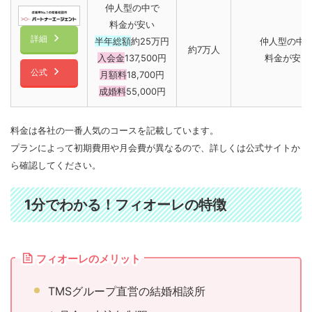
仲人型の中で
料金が安い
詳細
半年総額
約25万円
仲人型の中
約7万人
入会金
137,500円
料金が安い
公式
月額料
18,700円
成婚料
55,000円
料金は各社の一番人気のコースを記載しています。
プランによって初期費用や月会費が異なるので、詳しくは公式サイトか
ら確認してください。
1分でわかる！フィオーレの特徴
フィオーレのメリット
TMSグループ直営の結婚相談所