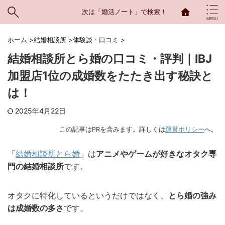
次は「婚活ノート」で検索！
ホーム
>
結婚相談所
>
体験談・口コミ
>
結婚相談所とら婚の口コミ・評判｜IBJ
加盟店1位の成婚数をたたき出す秘訣と
は！
2025年4月22日
この記事はPRを含みます。詳しくは
運営ポリシー
へ。
「
結婚相談所とら婚
」は
アニメやゲームが好きなオタク専
門の結婚相談所
です。
オタクに特化しているというだけではなく、
とら婚の強み
は成婚数の多さ
です。