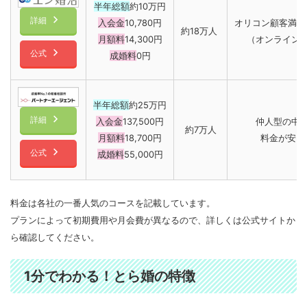
半年総額
約10万円
詳細
入会金
10,780円
オリコン顧客満足度
約18万人
月額料
14,300円
（オンライン
公式
成婚料
0円
半年総額
約25万円
詳細
入会金
137,500円
仲人型の中
約7万人
月額料
18,700円
料金が安い
公式
成婚料
55,000円
料金は各社の一番人気のコースを記載しています。
プランによって初期費用や月会費が異なるので、詳しくは公式サイトか
ら確認してください。
1分でわかる！とら婚の特徴