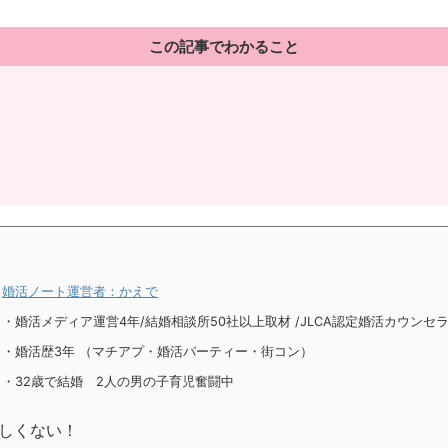
この記事でわかること
婚活ノート運営者：かえで
・婚活メディア運営4年
/
結婚相談所50社以上取材
/
JLCA認定婚活カウンセ
・婚活歴3年 （マチアプ・婚活パーティー・街コン）
・32歳で結婚 2人の男の子育児奮闘中
欲しくない！