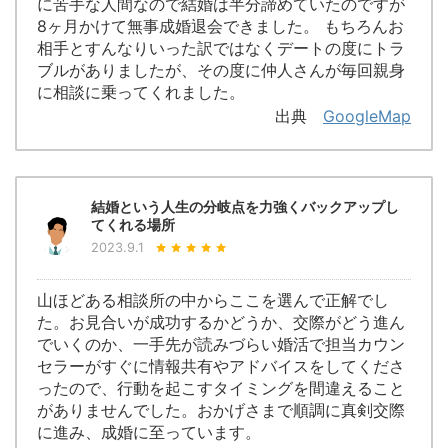
に苦手な人間なので結婚は半分諦めていたのですが
8ヶ月かけて無事成婚退会できました。 もちろんお
相手とすんなりいった訳ではなくデートの度にトラ
ブルがありましたが、その度に仲人さんが毎回親身
に相談に乗ってくれました。
出典
GoogleMap
結婚という人生の分岐点を力強くバックアップし
てくれる場所
2023.9.1
山ほどある相談所の中からここを選んで正解でし
た。お見合いが成功するかどうか、交際がどう進ん
でいくのか、一手先が読みづらい婚活で担当カウン
セラーがすぐに情報共有やアドバイスをしてくださ
ったので、行動を起こすタイミングを間違えること
がありませんでした。おかげさまで順調に真剣交際
に進み、成婚に至っています。