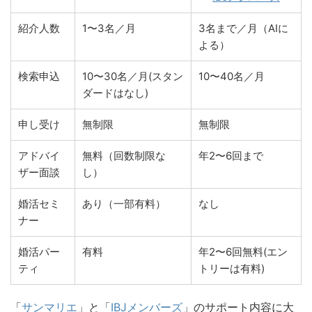
紹介人数
1〜3名／月
3名まで／月（AIに
よる）
検索申込
10〜30名／月(スタン
10〜40名／月
ダードはなし)
申し受け
無制限
無制限
アドバイ
無料（回数制限な
年2〜6回まで
ザー面談
し）
婚活セミ
あり（一部有料）
なし
ナー
婚活パー
有料
年2〜6回無料(エン
ティ
トリーは有料)
「
サンマリエ
」と「
IBJメンバーズ
」のサポート内容に大