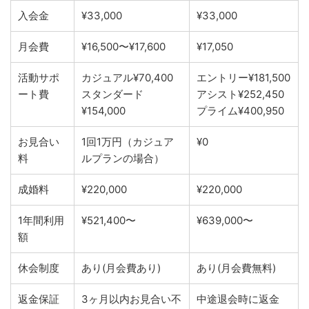
入会金
¥33,000
¥33,000
月会費
¥16,500〜¥17,600
¥17,050
活動サポ
カジュアル¥70,400
エントリー¥181,500
ート費
スタンダード
アシスト¥252,450
¥154,000
プライム¥400,950
お見合い
1回1万円（カジュア
¥0
料
ルプランの場合）
成婚料
¥220,000
¥220,000
1年間利用
¥521,400〜
¥639,000〜
額
休会制度
あり(月会費あり)
あり(月会費無料)
返金保証
3ヶ月以内お見合い不
中途退会時に返金