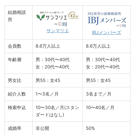
結婚相談
所
サンマリエ
IBJメンバーズ
会員数
8.6万人以上
8.6万人以上
年齢層
男：30代〜40代
男：30代〜40代
女：20代〜40代
女：20代〜40代
男女比
男55：女45
男55：女45
紹介人数
1〜3名／月
3名まで／月
検索申込
10〜30名／月(スタン
10〜40名／月
ダードはなし)
成婚率
非公開
50%