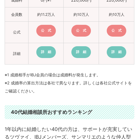
0円
220,000円
220,000円
成婚料
※1
会員数
約11.2万人
約10万人
約10万人
公 式
公 式
公 式
公式
詳 細
詳 細
詳 細
詳細
※1 成婚相手がIBJ会員の場合は成婚料が発生します。
※2 成婚率の算出方法は各社で異なります。詳しくは各社公式サイトを
ご確認ください。
40代結婚相談所おすすめランキング
1年以内に結婚したい40代の方は、サポートが充実してい
るツヴァイ、IBJメンバーズ、サンマリエのような仲人型