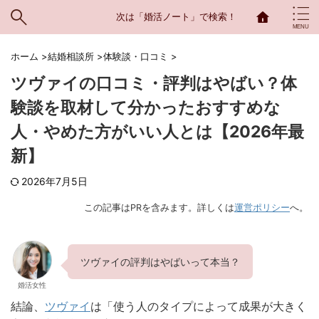
次は「婚活ノート」で検索！
ホーム
>
結婚相談所
>
体験談・口コミ
>
ツヴァイの口コミ・評判はやばい？体
験談を取材して分かったおすすめな
人・やめた方がいい人とは【2026年最
新】
2026年7月5日
この記事はPRを含みます。詳しくは
運営ポリシー
へ。
ツヴァイの評判はやばいって本当？
婚活女性
結論、
ツヴァイ
は「使う人のタイプによって成果が大きく