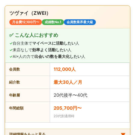
ツヴァイ（ZWEI）
月会費12,100円〜
成婚数No.1
会員数業界最大級
✅ こんな人におすすめ
✓
自分主体で
マイペースに活動したい
人
✓
来店なしで
効率よく活動したい
人
✓
AI×人の力で
出会いの数を最大化したい
人
112,000人
会員数
最大30人／月
紹介数
20代後半〜40代
年齢層
205,700円〜
年間総額
20代割適用時
▼
詳細情報をもっと見る