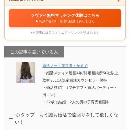
ツヴァイ無料マッチング体験はこちら
▶︎ 相談のみOK・無理な勧誘はありません
※本記事にはアフィリエイトリンクが含まれます
この記事を書いている人
婚活ノート運営者：かえで
・婚活メディア運営4年
/
結婚相談所50社以上
取材
/
JLCA認定婚活カウンセラー保持
・婚活歴3年 （マチアプ・婚活パーティー・
街コン）
・32歳で結婚 2人の男の子育児奮闘中
👈タップ もう誰も婚活で遠回りをして欲しくな
い！