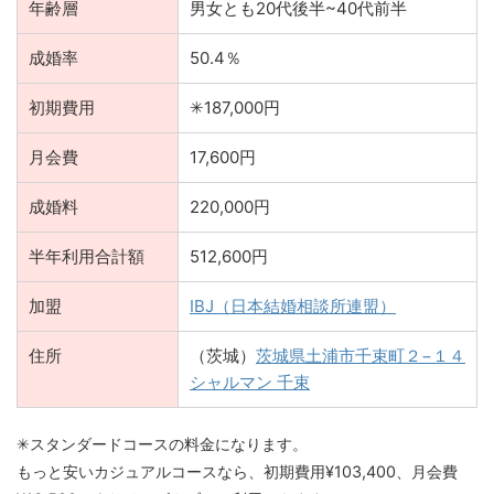
年齢層
男女とも20代後半~40代前半
成婚率
50.4％
初期費用
✳︎187,000円
月会費
17,600円
成婚料
220,000円
半年利用合計額
512,600円
加盟
IBJ（日本結婚相談所連盟）
住所
（茨城）
茨城県土浦市千束町２−１４
シャルマン 千束
✳︎スタンダードコースの料金になります。
もっと安いカジュアルコースなら、初期費用¥103,400、月会費