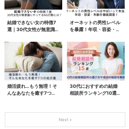
結婚できない女の特徴7
オーネットの男性レベル
選｜30代女性が無意識
を暴露！年収・容姿・年
にやってるNG行動と
齢層のリアルを覗き見！
は？
婚活疲れ…もう無理！そ
30代におすすめの結婚
んなあなたを癒す7つの
相談所ランキング10選
処方箋【心が軽くなる対
【2026年最新】独自調
策法】
査の体験談も紹介！
Next »