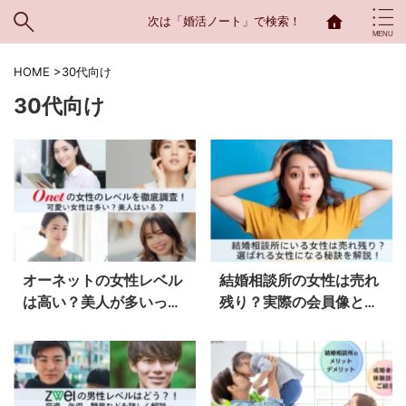
次は「婚活ノート」で検索！
HOME
>
30代向け
30代向け
オーネットの女性レベル
結婚相談所の女性は売れ
は高い？美人が多いって
残り？実際の会員像と選
本当？男性経験者のリア
ばれる女性になる秘訣を
ルな本音と攻略法を解
解説！
説！