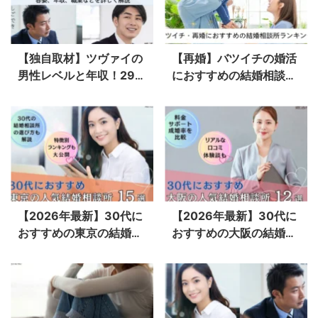
【独自取材】ツヴァイの
【再婚】バツイチの婚活
男性レベルと年収！29歳
におすすめの結婚相談所
女性の体験談とプロの客
ランキング｜幸せをつか
観データで徹底解説！
んだ人の共通点とは？
【2026年最新】30代に
【2026年最新】30代に
おすすめの東京の結婚相
おすすめの大阪の結婚相
談所ランキング15選｜料
談所12選｜料金・成婚
金・成婚率・体験談を比
率・サポートを比較！
較