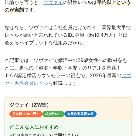
結論から言うと、
ツヴァイ
の男性レベルは
平均以上という
のが実態
です。
なぜなら、ツヴァイは自社会員だけでなく、業界最大手で
レベルが高いと言われているIBJ会員（約10.4万人）と出
会えるハイブリッドな仕組みだから。
本記事では、ツヴァイで婚活中の29歳女性への取材をも
とに、男性の「容姿・年収・学歴」のリアルを暴露！
JLCA認定婚活カウンセラーの視点で、2026年最新の
ツヴ
ァイ男性会員レベル
を解説します。
ツヴァイ（ZWEI）
月会費12,100円〜
成婚数No.1
会員数業界最大級
✅ こんな人におすすめ
✓
自分主体で
マイペースに活動したい
人