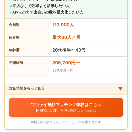
✓
来店なしで
効率よく活動したい
人
✓
AI×人の力で
出会いの数を最大化したい
人
112,000人
会員数
最大30人／月
紹介数
20代後半〜40代
年齢層
205,700円〜
年間総額
20代割適用時
▼
詳細情報をもっと見る
ツヴァイ無料マッチング体験はこちら
▶︎ 相談のみOK・無理な勧誘はありません
※本記事にはアフィリエイトリンクが含まれます