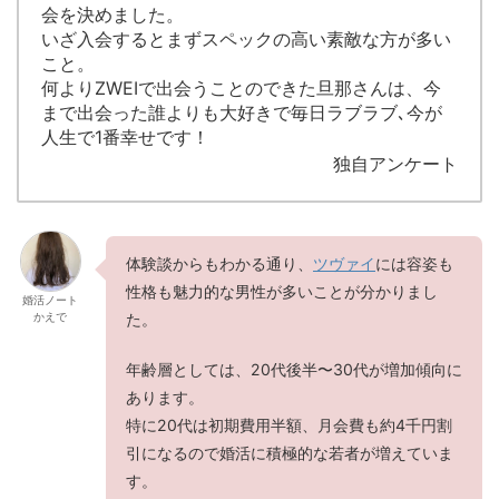
会を決めました。
いざ入会するとまずスペックの高い素敵な方が多い
こと。
何よりZWEIで出会うことのできた旦那さんは、今
まで出会った誰よりも大好きで毎日ラブラブ､今が
人生で1番幸せです！
独自アンケート
体験談からもわかる通り、
ツヴァイ
には容姿も
性格も魅力的な男性が多いことが分かりまし
婚活ノート
かえで
た。
年齢層としては、20代後半〜30代が増加傾向に
あります。
特に20代は初期費用半額、月会費も約4千円割
引になるので婚活に積極的な若者が増えていま
す。