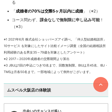
る
「
成婚者の70%は交際5ヶ月以内に成婚
」（※2）
コース問わず、
課金なしで無制限に申し込み可能
！
（※3）
※
1 2021
年
6
月 株式会社ショッパーズアイ調べ。「仲人型結婚相談所」
10
サービス を対象にしたサイト比較イメージ調査（全国の結婚相談所
利用経験のある男女
35
～
79
歳を対象としたアンケート）
※
2 2017
～
2020
年成婚者の交際期間より算出
※
3 JBU
は
1
回の申込につき
10
名まで、回数無制限。
BIU
は月
45
名、
IBJ
・
TMS
は月各
50
名まで。一部地域によって例外がございます。
ムスベル大阪店の体験談
出会いのチャンスが多い