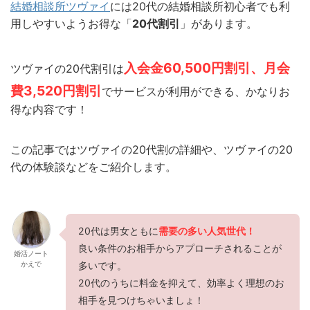
結婚相談所ツヴァイ
には20代の結婚相談所初心者でも利
用しやすいようお得な「
20代割引
」があります。
入会金60,500円割引、月会
ツヴァイの20代割引は
費3,520円割引
でサービスが利用ができる、かなりお
得な内容です！
この記事ではツヴァイの20代割の詳細や、ツヴァイの20
代の体験談などをご紹介します。
20代
は男女ともに
需要の多い人気世代！
良い条件のお相手から
アプローチされることが
婚活ノート
かえで
多
いです。
20代のうちに料金を抑えて、効率よく理想のお
相手を見つけちゃいましょ！