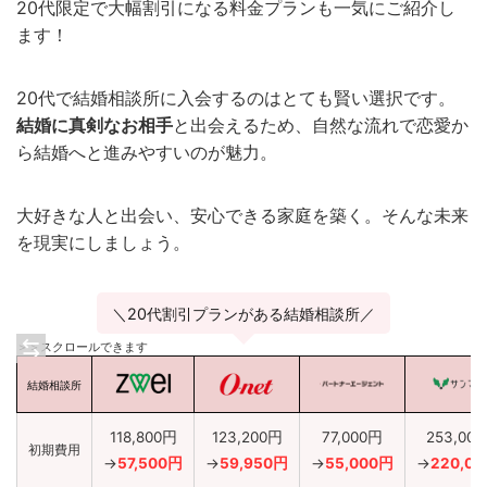
20代限定で大幅割引になる料金プランも一気にご紹介し
ます！
20代で結婚相談所に入会するのはとても賢い選択です。
結婚に真剣なお相手
と出会えるため、自然な流れで恋愛か
ら結婚へと進みやすいのが魅力。
大好きな人と出会い、安心できる家庭を築く。そんな未来
を現実にしましょう。
＼20代割引プランがある結婚相談所／
＞＞スクロールできます
結婚相談所
118,800円
123,200円
77,000円
253,00
初期費用
→
57,500円
→
59,950円
→
55,000円
→
220,0