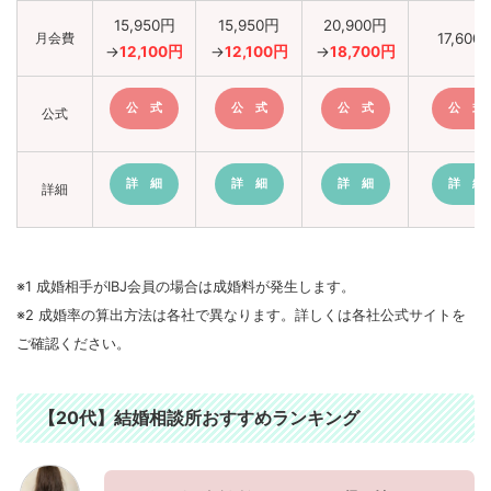
15,950円
15,950円
20,900円
月会費
17,600
→
12,100円
→
12,100円
→
18,700円
公 式
公 式
公 式
公 式
公式
詳 細
詳 細
詳 細
詳 細
詳細
※1 成婚相手がIBJ会員の場合は成婚料が発生します。
※2 成婚率の算出方法は各社で異なります。詳しくは各社公式サイトを
ご確認ください。
【20代】結婚相談所おすすめランキング