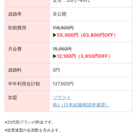
女性：20代~40代
成婚率
非公開
初期費用
118,800円
▶︎
55,000円（63,800円OFF）
月会費
15,950円
▶︎
12
,100円（3,850円OFF）
成婚料
0円
半年利用合計額
127,600円
加盟
ツヴァイ
IBJ（日本結婚相談所連盟）
※20代割プランの料金です。
※提携連盟の会員数を含みます。