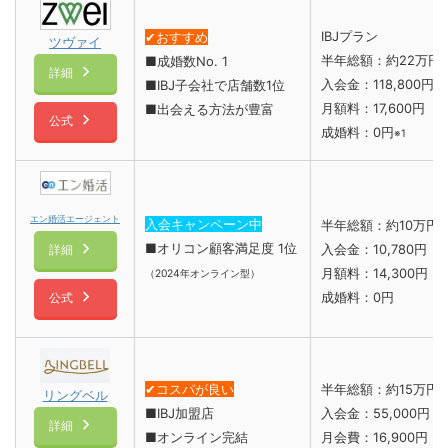
IBJプラン
✔︎おすすめ
ツヴァイ
半年総額：約22万円
■成婚数No. 1
詳細
入会金：118,800円
■IBJ子会社で店舗数1位
月額料：17,600円
■出会える方法が豊富
公式
成婚料：0円
※1
エン婚活エージェント
入会キャンペーン中
半年総額：約10万円
■オリコン顧客満足度 1位
入会金：10,780円
詳細
月額料：14,300円
（2024年オンライン型）
成婚料：0円
公式
✔︎コスパが良い
半年総額：約15万円
リングベル
■IBJ加盟店
入会金：55,000円
詳細
■オンライン完結
月会費：16,900円