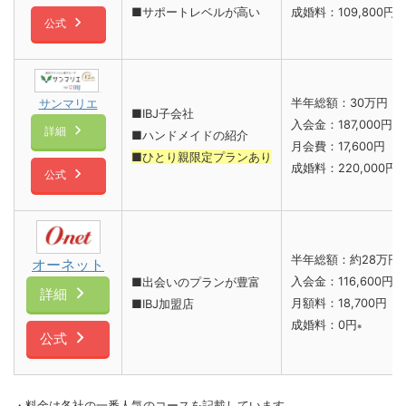
■サポートレベルが高い
成婚料：109,800円
公式
半年総額：30万円
サンマリエ
■IBJ子会社
入会金：187,000円
詳細
■ハンドメイドの紹介
月会費：17,600円
■ひとり親限定プランあり
成婚料：220,000円
公式
半年総額：約28万円
オーネット
入会金：116,600円
■出会いのプランが豊富
詳細
月額料：18,700円
■IBJ加盟店
成婚料：0円
※
公式
・料金は各社の一番人気のコースを記載しています。