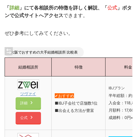
「
詳細
」にて各相談所の特徴を詳しく解説、「
公式
」ボタ
ンで公式サイトへアクセス
できます。
ぜひ参考にしてみてください。
大阪でおすすめの大手結婚相談所 比較表
結婚相談所
特徴
料金
IBJプラン
ツヴァイ
半年総額：約2
✔︎おすすめ
入会金：118,8
■IBJ子会社で店舗数1位
詳細
月額料：17,60
■出会える方法が豊富
成婚料：0円
公式
※1