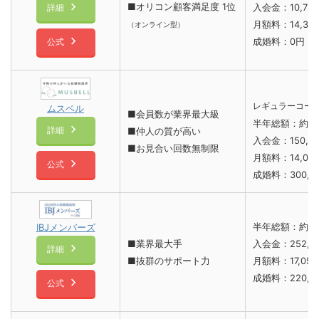
■オリコン顧客満足度 1位
入会金：10,78
詳細
月額料：14,30
（オンライン型）
成婚料：0円
公式
レギュラーコー
ムスベル
■会員数が業界最大級
半年総額：約2
詳細
■仲人の質が高い
入会金：150,0
■お見合い回数無制限
月額料：14,00
公式
成婚料：300,0
半年総額：約3
IBJメンバーズ
■業界最大手
入会金：252,4
詳細
■抜群のサポート力
月額料：17,05
成婚料：220,0
公式