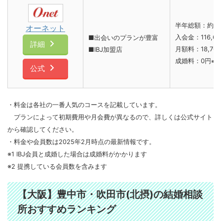
半年総額：約2
オーネット
入会金：116,6
■出会いのプランが豊富
詳細
月額料：18,70
■IBJ加盟店
成婚料：0円
※
公式
・料金は各社の一番人気のコースを記載しています。
プランによって初期費用や月会費が異なるので、詳しくは公式サイト
から確認してください。
・料金や会員数は2025年2月時点の最新情報です。
※1 IBJ会員と成婚した場合は成婚料がかかります
※2 提携している会員数を含みます
【大阪】豊中市・吹田市(北摂)の結婚相談
所おすすめランキング