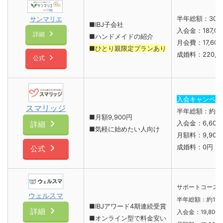
半年総額：30
サンマリエ
■IBJ子会社
入会金：187,0
詳細
■ハンドメイドの紹介
月会費：17,60
■ひとり親限定プランあり
成婚料：220,0
公式
入会キャンペー
スマリッジ
半年総額：約6
■月額9,900円
入会金：6,600
詳細
■気軽に始めたい人向け
月額料：9,900
成婚料：0円
公式
サポートコース
ウェルスマ
半年総額：約11
■IBJアワード4期連続受賞
詳細
入会金：19,800
■オンライン型で料金安い