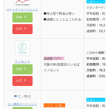
入会キャンペー
スタンダードコ
パートナーエージェント
■仲人型で料金が安い
半年総額：約2
詳細
■成婚にとことんこだわる
初期費用：110,
月額料：16,50
公式
成婚料：55,00
こだわり成婚プ
成婚数TOP3！
半年総額：約2
イノセント
大阪のIBJ加盟店といえば
初期費用：158,
詳細
イノセント
月額料：16,50
成婚料：220,0
公式
入会キャンペー
エン婚活エージェント
✔︎コスパが良い
半年総額：約1