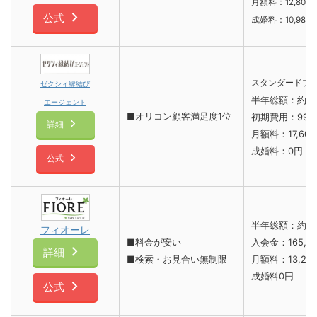
月額料：12,800
公式
成婚料：10,980
スタンダードプ
ゼクシィ縁結び
半年総額：約1
エージェント
■オリコン顧客満足度1位
初期費用：99,0
詳細
月額料：17,60
成婚料：0円
公式
半年総額：約2
フィオーレ
■料金が安い
入会金：165,0
詳細
■検索・お見合い無制限
月額料：13,20
成婚料0円
公式