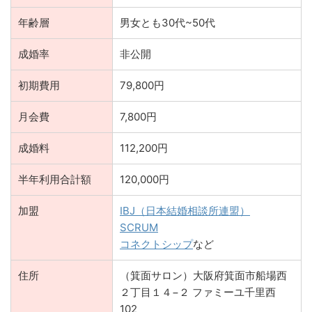
年齢層
男女とも30代~50代
成婚率
非公開
初期費用
79,800円
月会費
7,800円
成婚料
112,200円
半年利用合計額
120,000円
加盟
IBJ（日本結婚相談所連盟）
SCRUM
コネクトシップ
など
住所
（箕面サロン）大阪府箕面市船場西
２丁目１４−２ ファミーユ千里西
102