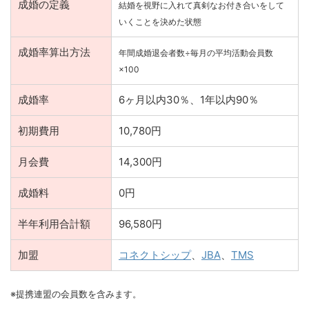
成婚の定義
結婚を視野に入れて真剣なお付き合いをして
いくことを決めた状態
成婚率算出方法
年間成婚退会者数÷毎月の平均活動会員数
×100
成婚率
6ヶ月以内30％、1年以内90％
初期費用
10,780円
月会費
14,300円
成婚料
0円
半年利用合計額
96,580円
加盟
コネクトシップ
、
JBA
、
TMS
※提携連盟の会員数を含みます。