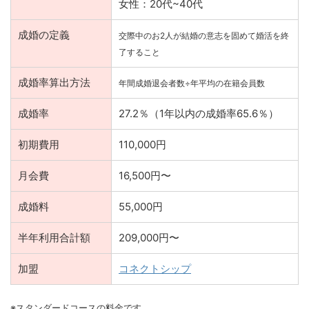
女性：20代~40代
成婚の定義
交際中のお2人が結婚の意志を固めて婚活を終
了すること
成婚率算出方法
年間成婚退会者数÷年平均の在籍会員数
成婚率
27.2％（1年以内の成婚率65.6％）
初期費用
110,000円
月会費
16,500円〜
成婚料
55,000円
半年利用合計額
209,000円〜
加盟
コネクトシップ
※スタンダードコースの料金です。