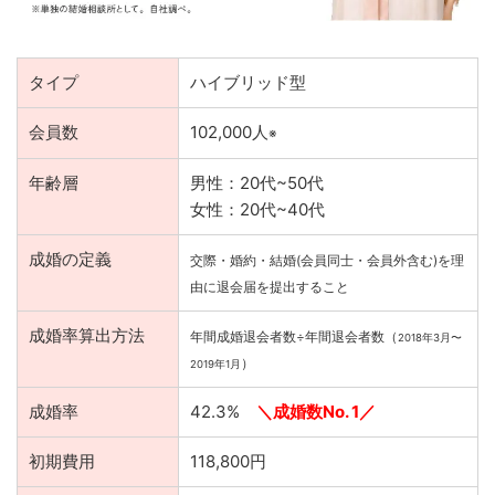
タイプ
ハイブリッド型
会員数
102,000人
※
年齢層
男性：20代~50代
女性：20代~40代
成婚の定義
交際・婚約・結婚
(
会員同士・会員外含む)を理
由に退会届を提出すること
成婚率算出方法
年間成婚退会者数÷年間退会者数（
2018年3月〜
）
2019年1月
成婚率
42.3%
＼成婚数No. 1／
初期費用
118,800円