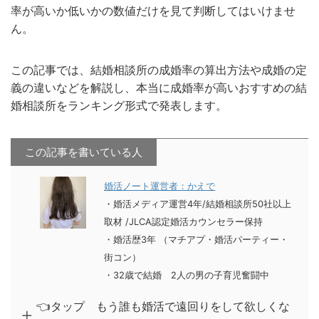
率が高いか低いかの数値だけを見て判断してはいけませ
ん。
この記事では、結婚相談所の成婚率の算出方法や成婚の定
義の違いなどを解説し、本当に成婚率が高いおすすめの結
婚相談所をランキング形式で発表します。
この記事を書いている人
婚活ノート運営者：かえで
・婚活メディア運営4年
/
結婚相談所50社以上
取材
/
JLCA認定婚活カウンセラー保持
・婚活歴3年 （マチアプ・婚活パーティー・
街コン）
・32歳で結婚 2人の男の子育児奮闘中
👈タップ もう誰も婚活で遠回りをして欲しくな