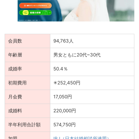
会員数
94,763人
年齢層
男女ともに20代~30代
成婚率
50.4％
初期費用
✳︎252,450円
月会費
17,050円
成婚料
220,000円
半年利用合計額
574,750円
加盟
IBJ（日本結婚相談所連盟）