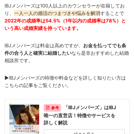
IBJメンバーズは100人以上のカウンセラーが在籍してお
り、
一人一人の婚活のつまづきや悩みを解消
することで
2022年の成婚率は54.5%（1年以内の成婚率は78%）と
いう高い成婚実績を持っています。
IBJメンバーズは料金は高めですが、
お金を払ってでも条
件の合う人と確実に結婚したい
なら是非おすすめした結婚
相談所です。
▶︎IBJメンバーズの特徴や料金などを詳しく知りたい方は
こちらの記事をご覧ください。
「IBJメンバーズ」はIBJ
参考
唯一の直営店！特徴やサービスを
詳しく解説