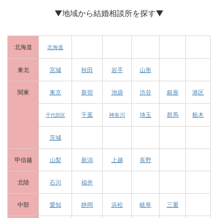
▼地域から結婚相談所を探す▼
北海道
北海道
東北
宮城
秋田
岩手
山形
関東
東京
新宿
池袋
渋谷
銀座
港区
千葉
埼玉
群馬
栃木
神奈川
千代田区
茨城
甲信越
山梨
新潟
上越
長野
北陸
石川
福井
中部
愛知
静岡
浜松
岐阜
三重