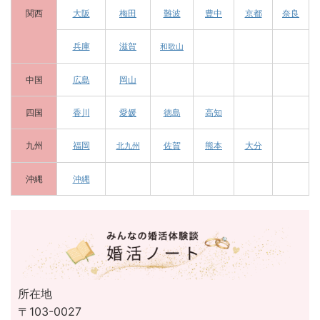
関西
大阪
梅田
難波
豊中
京都
奈良
兵庫
滋賀
和歌山
中国
広島
岡山
四国
香川
愛媛
徳島
高知
九州
福岡
佐賀
熊本
大分
北九州
沖縄
沖縄
所在地
〒103-0027