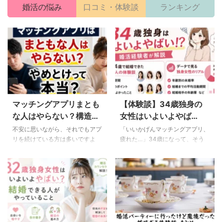
婚活の悩み
口コミ・体験談
ランキング
マッチングアプリまとも
【体験談】34歳独身の
な人はやらない？構造的
女性はいよいよやば
な理由と正しい婚活方法
い！？結婚できたコツを
不安に思いながら、それでもアプ
「いいかげんマッチングアプリ、
を婚活カウンセラーが解
婚活経験者が解説
リを続けている方は多いですよ
疲れた…」34歳になって、そう
ね。 遊び目的の人に振り回され
感じているあなたへ。 毎日いい
説
たり、プロフィールと全然違う人
ねを送って、やっとマッチングし
に会ってがっかりしたり、やっと
たと思ったら既読スルー。デート
マッチングしたと思ったら突然ブ
した相手はプロフィールと全然違
ロックされたり。 結論、目的が
う。真剣に付き合い始めたら「結
恋愛や遊びではなく結婚なら結婚
婚はまだ考えてない」と言われ
相談所が断然おすすめです。独身
る。 そんな経験を繰り返しなが
証明、収入証明などの本人確認が
ら、気づいたら34歳になってし