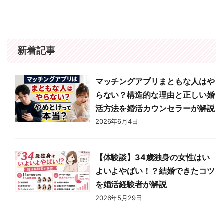
性は厳しい」「もう手遅れ」とい
女性の特徴、そして選ばれるため
う声があるのも事実。でも、実際
の秘訣をお伝えします。 30代・
の統計データを見ると、35歳か
40代の女性でも、今からできる
らでも結婚した女性は数えきれな
対策で未来は変わります！ 結婚
いほどいます。大切なのは、今自
相談所の女性が「売れ残り」と言
新着記事
分がどう動くかです。 この記事
われる理由 年齢が上がってから
では、婚活カウンセラーとして多
入会する人が多いから 結婚相談
くの女性の婚活を見てきた視点
所には30代後半〜40代女性の会
マッチングアプリまともな人はや
で、35歳独身女性の現実と、実
員が多く、「若いうちに結婚でき
らない？構造的な理由と正しい婚
際に35歳から結婚できた女性が
なかった＝売れ残り」と誤解され
やっていたことをお伝えします。
やすいんです。 でも実際 …
活方法を婚活カウンセラーが解説
…
2026年6月4日
【体験談】34歳独身の女性はい
よいよやばい！？結婚できたコツ
を婚活経験者が解説
2026年5月29日