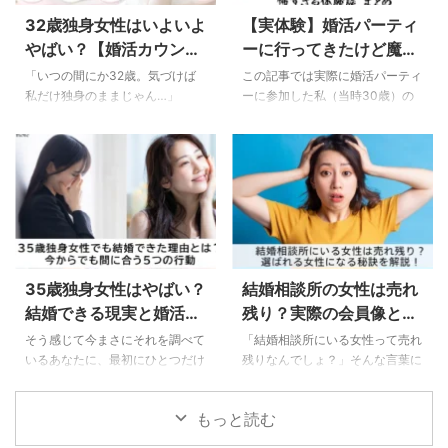
必須なので、既婚者や遊び目的の
まった。 この記事では3年間マッ
32歳独身女性はいよいよ
【実体験】婚活パーティ
人を最初から避けることができま
チングアプリで婚活後、結婚相談
やばい？【婚活カウンセ
ーに行ってきたけど魔境
す。 マッチングアプリまともな
所で半年で成婚できた私の体験談
ラーが解説】結婚できる
だった…怖過ぎる30代女
人はやらないってマジ？ 結論か
を交えて短期間で結婚するための
「いつの間にか32歳。気づけば
この記事では実際に婚活パーティ
ら言います。「マッチングアプリ
コツをお伝えします。 34歳独身
人がやっていること
性の体験談
私だけ独身のままじゃん…」
ーに参加した私（当時30歳）の
はまともな人はやらない」は半分
が「いよいよやばい」と言われる
SNSには友達の結婚報告や赤ちゃ
怖すぎる体験談をお話しします。
本当で半分ウソ。あいまいな言い
本当の理由 この記事でわかる …
んの写真が並んで、焦りを感じて
マッチング後家までついてきた、
方 …
このページにたどり着いてくれた
やり逃げ、マルチ商法男などいろ
のだと思います。わかります。す
んな人がいました…。 ＼3年間婚
ごくわかります！私自身も「この
活で苦労した私がたどり着いた結
ままじゃやばい」って不安で検索
論／ 【悲報】婚活パーティーに
しまくっていた時期がありまし
行ってきたけど魔境だった 「婚
た。 結論、32歳はまだ全然間に
活パーティーに行ってきたけど魔
合う年齢です。でも「正しいやり
境だった」怖すぎる私の体験談を
35歳独身女性はやばい？
結婚相談所の女性は売れ
方」で動かないと、じわじわ取り
お話します。 街コンやマッチン
結婚できる現実と婚活で
残り？実際の会員像と選
返しのつかない状態になっていく
グアプリで出会えなくて、婚活パ
逆転する方法
ばれる女性になる秘訣を
のも事実。 32歳独身が「いよい
ーティーに勇気を出して1人で参
そう感じて今まさにそれを調べて
「結婚相談所にいる女性って売れ
よやばい」と言われる本当の理由
加してみることにしました。 参
解説！
いるあなたに、最初にひとつだけ
残りなんでしょ？」そんな言葉に
32歳で独身はやばいかも…となん
加したパーティーの男性の条件は
言わせてください。 35歳で独身
心がザワついたあなたへ。 実際
となく思っているだけでは …
25歳以上40歳未満、収入 …
だからといって、結婚の可能性が
にはそんなことはありません！こ
もっと読む
ないわけではありません。 確か
の記事では、結婚相談所のリアル
に、世間には「35歳を過ぎた女
と、“売れ残り”と見られてしまう