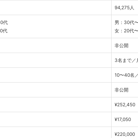
94,275人
0代
男：30代〜
0代
女：20代〜
非公開
3名まで／
10〜40名
非公開
¥252,450
¥17,050
¥220,000