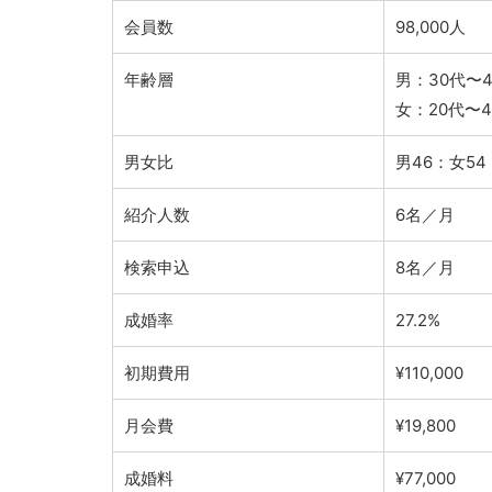
会員数
98,000人
年齢層
男：30代〜4
女：20代〜4
男女比
男46：女54
紹介人数
6名／月
検索申込
8名／月
成婚率
27.2%
初期費用
¥110,000
月会費
¥19,800
成婚料
¥77,000