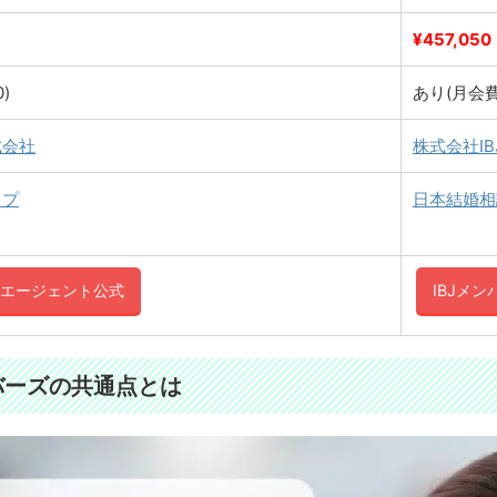
¥457,050
0)
あり(月会
式会社
株式会社IB
ップ
日本結婚相
エージェント公式
IBJメ
バーズの共通点とは