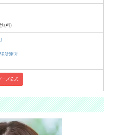
費無料)
J
談所連盟
ンバーズ公式