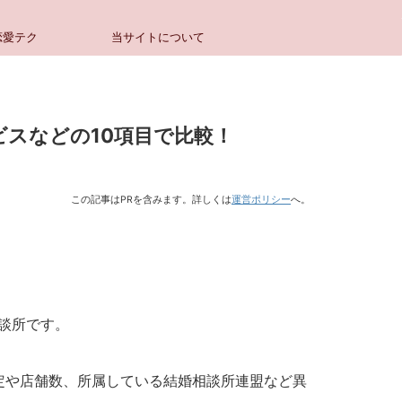
恋愛テク
当サイトについて
ビスなどの10項目で比較！
この記事はPRを含みます。詳しくは
運営ポリシー
へ。
談所です。
定や店舗数、所属している結婚相談所連盟など異